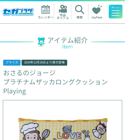
作品

カレンダー
検索
myFave
タイトル
人気ワード
アイテム紹介
Item
プライズ
2024年12月26日
より順次登場
おさるのジョージ
プラチナムザッカロングクッション
Playing