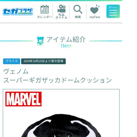
作品

カレンダー
検索
myFave
タイトル
人気ワード
アイテム紹介
Item
プライズ
2024年10月25日
より順次登場
ヴェノム
スーパーギガザッカドームクッション