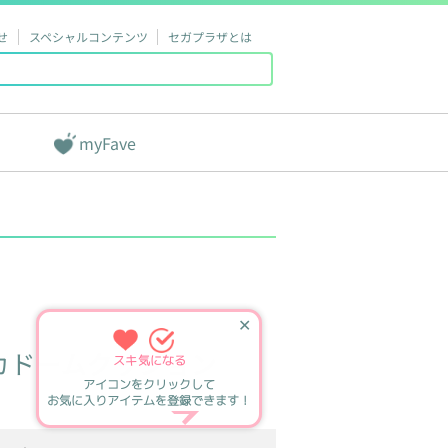
せ
スペシャルコンテンツ
セガプラザとは
myFave
✕
カドームクッション
スキ
気になる
アイコンをクリックして
お気に入りアイテムを登録できます！