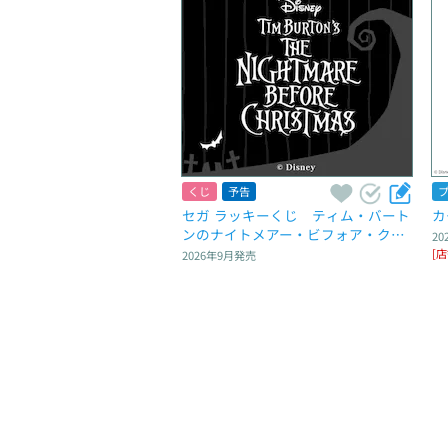
くじ
予告
セガ ラッキーくじ　ティム・バート
カ
ンのナイトメアー・ビフォア・クリ
20
スマス
[
2026年9月
発売