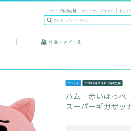
プライズ取扱店舗
オリジナルブランド
おしら
作品・タイトル
プライズ
2024年6月21日
より順次登場
ハム
赤いほっぺ
スーパーギガザッ