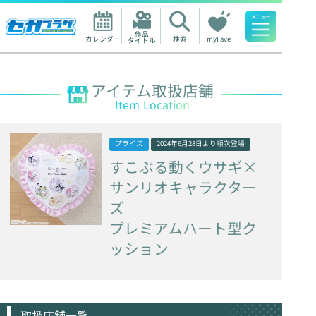
作品

カレンダー
検索
myFave
タイトル
人気ワード
アイテム取扱店舗
Item Location
プライズ
2024年6月28日
より順次登場
すこぶる動くウサギ×
サンリオキャラクター
ズ
プレミアムハート型ク
ッション
取扱店舗一覧