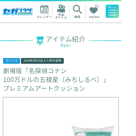
作品

カレンダー
検索
myFave
タイトル
人気ワード
アイテム紹介
Item
プライズ
2024年4月25日
より順次登場
劇場版「名探偵コナン
100万ドルの五稜星（みちしるべ）」
プレミアムアートクッション