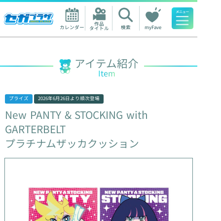
作品

カレンダー
検索
myFave
タイトル
人気ワード
アイテム紹介
Item
プライズ
2026年6月26日
より順次登場
New
PANTY
&
STOCKING
with
GARTERBELT
プラチナムザッカクッション