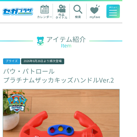
作品

カレンダー
検索
myFave
タイトル
人気ワード
アイテム紹介
Item
プライズ
2026年6月26日
より順次登場
パウ・パトロール
プラチナムザッカキッズハンドルVer.2