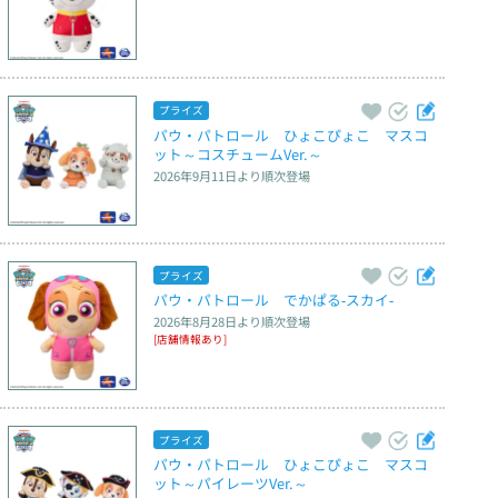
プライズ
パウ・パトロール　ひょこぴょこ　マスコ
ット～コスチュームVer.～
2026年9月11日
より順次登場
プライズ
パウ・パトロール　でかぱる‐スカイ‐
2026年8月28日
より順次登場
[店舗情報あり]
プライズ
パウ・パトロール　ひょこぴょこ　マスコ
ット～パイレーツVer.～