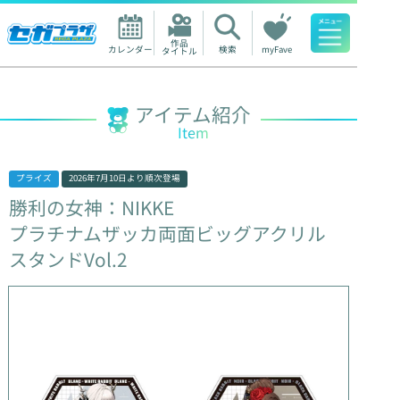
作品

カレンダー
検索
myFave
タイトル
人気ワード
アイテム紹介
Item
プライズ
2026年7月10日
より順次登場
勝利の女神：NIKKE
プラチナムザッカ両面ビッグアクリル
スタンドVol.2