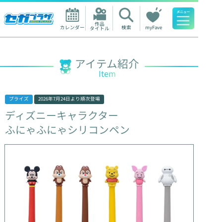
作品

カレンダー
検索
myFave
タイトル
人気ワード
アイテム紹介
Item
プライズ
2026年7月24日
より順次登場
ディズニーキャラクター
ふにゃふにゃシリコンペン