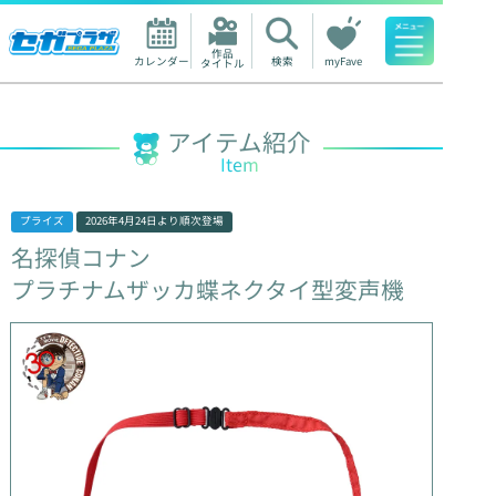
作品

カレンダー
検索
myFave
タイトル
人気ワード
アイテム紹介
Item
プライズ
2026年4月24日
より順次登場
名探偵コナン
プラチナムザッカ蝶ネクタイ型変声機