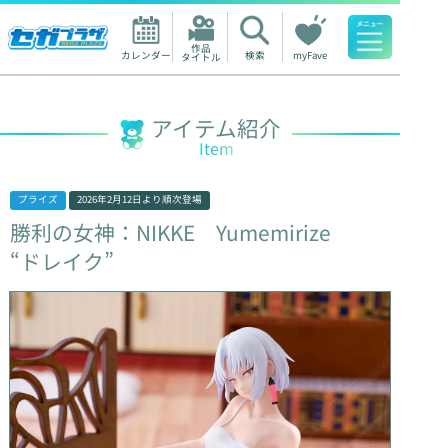
作品

カレンダー
検索
myFave
タイトル
人気ワード
アイテム紹介
Item
プライズ
2026年2月12日
より順次登場
勝利の女神：NIKKE
Yumemirize
“ドレイク”