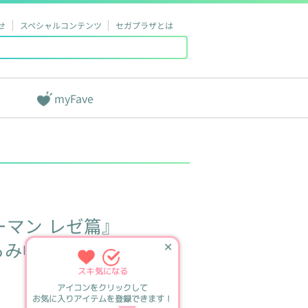
せ
スペシャルコンテンツ
セガプラザとは
myFave
ーマン
レゼ篇』
るみ帽子
✕
スキ
気になる
アイコンをクリックして
お気に入りアイテムを登録できます！