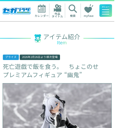
作品

カレンダー
検索
myFave
タイトル
人気ワード
アイテム紹介
Item
プライズ
2026年2月26日
より順次登場
死亡遊戯で飯を食う。
ちょこのせ
プレミアムフィギュア
“幽鬼”