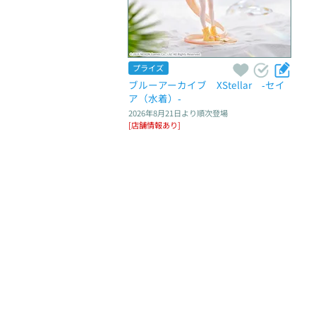
プライズ
ブルーアーカイブ　XStellar　‐セイ
ア（水着）‐
2026年8月21日
より順次登場
[店舗情報あり]