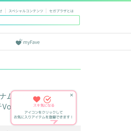
せ
スペシャルコンテンツ
セガプラザとは
myFave
ナムザッカ
✕
ol.2
スキ
気になる
アイコンをクリックして
お気に入りアイテムを登録できます！