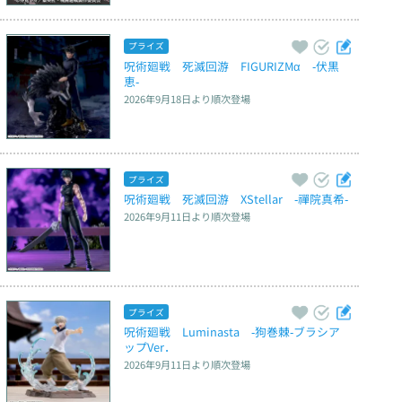
プライズ
呪術廻戦　死滅回游　FIGURIZMα　‐伏黒
恵‐
2026年9月18日
より順次登場
プライズ
呪術廻戦　死滅回游　XStellar　‐禪院真希‐
2026年9月11日
より順次登場
プライズ
呪術廻戦　Luminasta　‐狗巻棘‐ブラシア
ップVer．
2026年9月11日
より順次登場