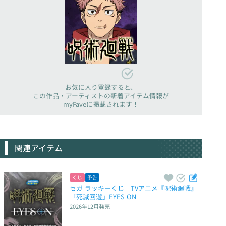
お気に入り登録すると、
この作品・アーティストの新着アイテム情報が
myFaveに掲載されます！
関連アイテム
くじ
予告
セガ ラッキーくじ　TVアニメ『呪術廻戦』
「死滅回遊」EYES ON
2026年12月
発売