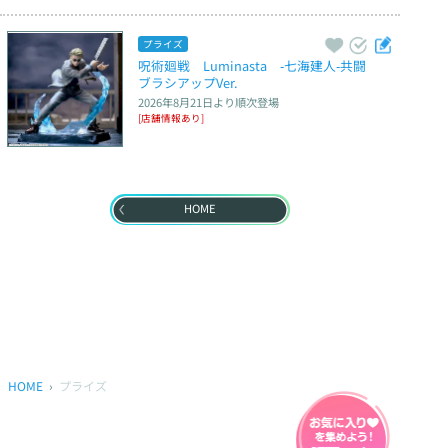
プライズ
呪術廻戦　Luminasta　‐七海建人‐共闘　
ブラシアップVer.
2026年8月21日
より順次登場
[店舗情報あり]
HOME
HOME
プライズ