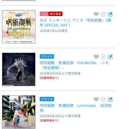
くじ
順次発売
セガ ラッキーくじ アニメ『呪術廻戦』5周
年 SPECIAL DAY！
2026年7月31日
発売
プライズ
呪術廻戦　死滅回游　FIGURIZMα　‐リカ
（完全顕現）‐
2026年8月28日
より順次登場
[店舗情報あり]
プライズ
呪術廻戦　死滅回游　Luminasta　‐髙羽史
彦‐
2026年8月28日
より順次登場
[店舗情報あり]