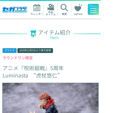
作品

カレンダー
検索
myFave
タイトル
人気ワード
アイテム紹介
Item
プライズ
2025年12月5日
より順次登場
ラウンドワン限定
アニメ『呪術廻戦』5周年
Luminasta
“虎杖悠仁”