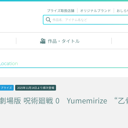
プライズ取扱店舗
オリジナルブランド
おしら
作品・タイトル
Location
プライズ
2025年11月14日
より順次登場
劇場版
呪術廻戦
0
Yumemirize
“乙