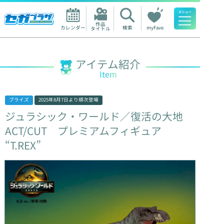
作品

カレンダー
検索
myFave
タイトル
人気ワード
アイテム紹介
Item
プライズ
2025年8月7日
より順次登場
ジュラシック・ワールド／復活の大地
ACT/CUT
プレミアムフィギュア
“T.REX”