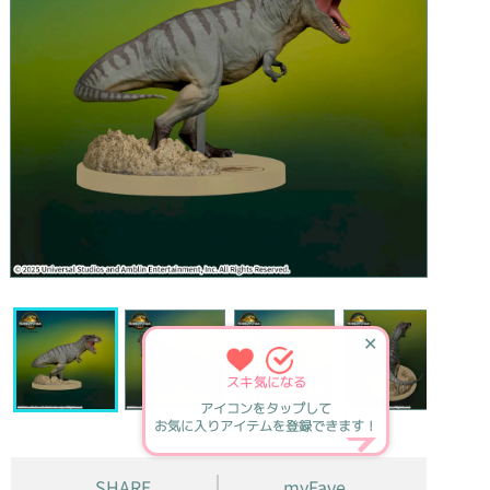
✕
スキ
気になる
アイコンをタップして
お気に入りアイテムを登録できます！
SHARE
myFave