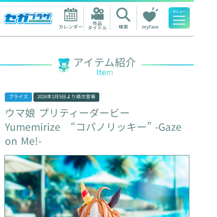
作品

カレンダー
検索
myFave
タイトル
人気ワード
アイテム紹介
Item
プライズ
2026年1月9日
より順次登場
ウマ娘
プリティーダービー
Yumemirize
“コパノリッキー”
-Gaze
on
Me!-