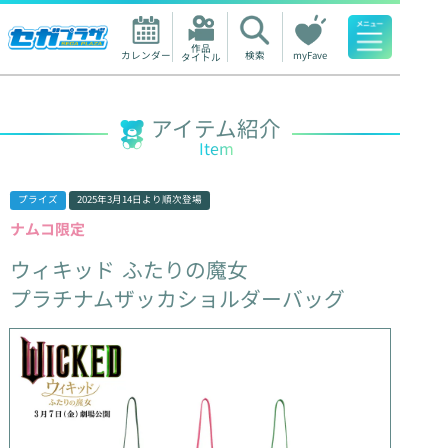
作品

カレンダー
検索
myFave
タイトル
人気ワード
アイテム紹介
Item
プライズ
2025年3月14日
より順次登場
ナムコ限定
ウィキッド
ふたりの魔女
プラチナムザッカショルダーバッグ