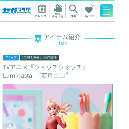
作品

カレンダー
検索
myFave
タイトル
人気ワード
アイテム紹介
Item
プライズ
2026年1月9日
より順次登場
TVアニメ『ウィッチウォッチ』
Luminasta
“若月ニコ”