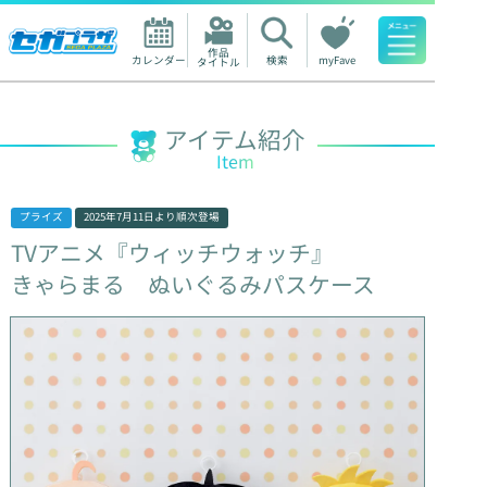
作品

カレンダー
検索
myFave
タイトル
人気ワード
アイテム紹介
Item
プライズ
2025年7月11日
より順次登場
TVアニメ『ウィッチウォッチ』
きゃらまる
ぬいぐるみパスケース