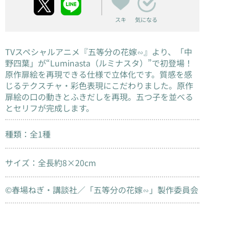
スキ
気になる
TVスペシャルアニメ『五等分の花嫁∽』より、「中
野四葉」が“Luminasta（ルミナスタ）”で初登場！
原作扉絵を再現できる仕様で立体化です。質感を感
じるテクスチャ・彩色表現にこだわりました。原作
扉絵の口の動きとふきだしを再現。五つ子を並べる
とセリフが完成します。
種類：全1種
サイズ：全長約8×20cm
©春場ねぎ・講談社／「五等分の花嫁∽」製作委員会