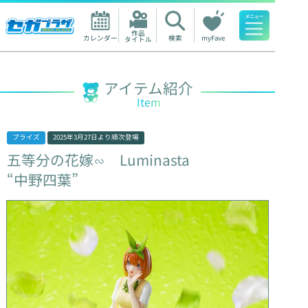
作品

カレンダー
検索
myFave
タイトル
人気ワード
アイテム紹介
Item
プライズ
2025年3月27日
より順次登場
五等分の花嫁∽
Luminasta
“中野四葉”