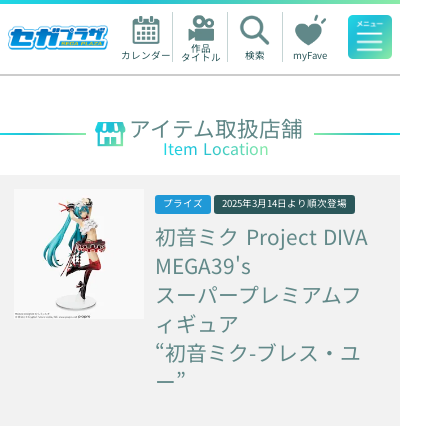
作品

カレンダー
検索
myFave
タイトル
人気ワード
アイテム取扱店舗
Item Location
プライズ
2025年3月14日
より順次登場
初音ミク
Project
DIVA
MEGA39's
スーパープレミアムフ
ィギュア
“初音ミク-ブレス・ユ
ー”