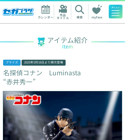
作品

カレンダー
検索
myFave
タイトル
人気ワード
アイテム紹介
Item
プライズ
2025年5月16日
より順次登場
名探偵コナン
Luminasta
“赤井秀一”