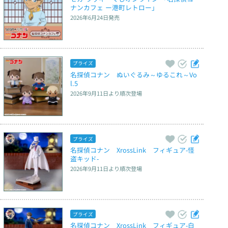
ナンカフェ ー港町レトロー」
2026年6月24日
発売
プライズ
名探偵コナン　ぬいぐるみ～ゆるこれ～Vo
l.5
2026年9月11日
より順次登場
プライズ
名探偵コナン　XrossLink　フィギュア‐怪
盗キッド‐
2026年9月11日
より順次登場
プライズ
名探偵コナン　XrossLink　フィギュア‐白