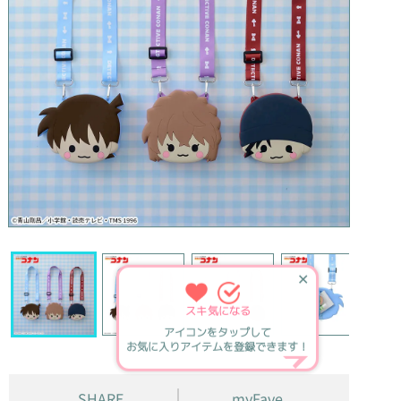
✕
スキ
気になる
アイコンをタップして
お気に入りアイテムを登録できます！
SHARE
myFave