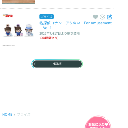
プライズ
名探偵コナン　アクぬい　For Amusement
　Vol.1
2026年7月17日
より順次登場
[店舗情報あり]
HOME
HOME
プライズ