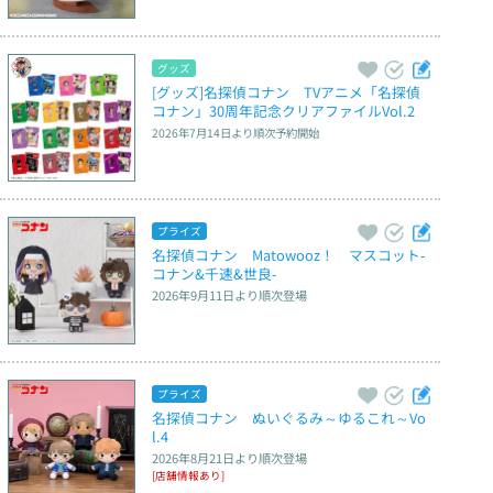
グッズ
[グッズ]名探偵コナン　TVアニメ「名探偵
コナン」30周年記念クリアファイルVol.2
2026年7月14日
より順次予約開始
プライズ
名探偵コナン　Matowooz！　マスコット‐
コナン&千速&世良‐
2026年9月11日
より順次登場
プライズ
名探偵コナン　ぬいぐるみ～ゆるこれ～Vo
l.4
2026年8月21日
より順次登場
[店舗情報あり]