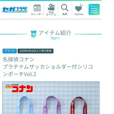
作品

カレンダー
検索
myFave
タイトル
人気ワード
アイテム紹介
Item
プライズ
2025年4月18日
より順次登場
名探偵コナン
プラチナムザッカショルダー付シリコ
ンポーチVol.2