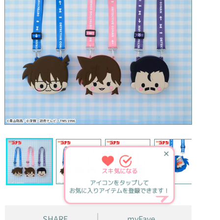
✕
スキ
気になる
アイコンをタップして
お気に入りアイテムを登録できます！
SHARE
myFave