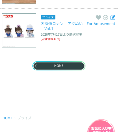
プライズ
名探偵コナン　アクぬい　For Amusement
　Vol.1
2026年7月17日
より順次登場
[店舗情報あり]
HOME
HOME
プライズ