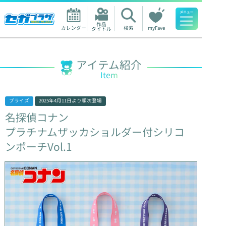
作品

カレンダー
検索
myFave
タイトル
人気ワード
アイテム紹介
Item
プライズ
2025年4月11日
より順次登場
名探偵コナン
プラチナムザッカショルダー付シリコ
ンポーチVol.1