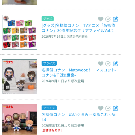
グッズ
[グッズ]名探偵コナン　TVアニメ「名探偵
コナン」30周年記念クリアファイルVol.2
2026年7月14日
より順次予約開始
プライズ
名探偵コナン　Matowooz！　マスコット‐
コナン&千速&世良‐
2026年9月11日
より順次登場
プライズ
名探偵コナン　ぬいぐるみ～ゆるこれ～Vo
l.4
2026年8月21日
より順次登場
[店舗情報あり]