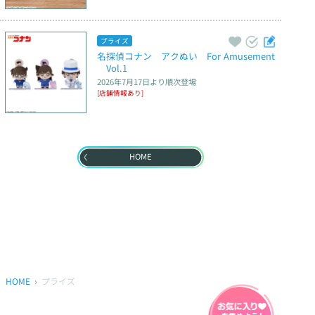
プライズ
名探偵コナン　アクぬい　For Amusement
　Vol.1
2026年7月17日
より順次登場
[店舗情報あり]
HOME
HOME
プライズ