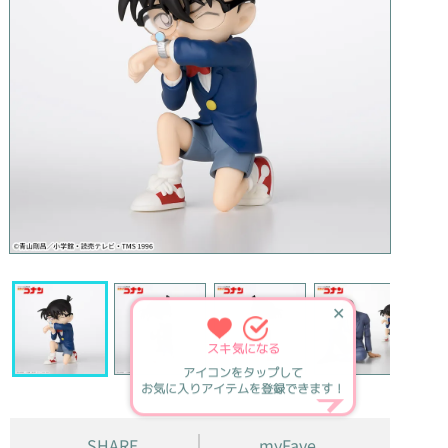
✕
スキ
気になる
アイコンをタップして
お気に入りアイテムを登録できます！
SHARE
myFave