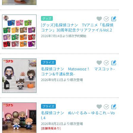
グッズ
[グッズ]名探偵コナン　TVアニメ「名探偵
コナン」30周年記念クリアファイルVol.2
2026年7月14日
より順次予約開始
プライズ
名探偵コナン　Matowooz！　マスコット‐
コナン&千速&世良‐
2026年9月11日
より順次登場
プライズ
名探偵コナン　ぬいぐるみ～ゆるこれ～Vo
l.4
2026年8月21日
より順次登場
[店舗情報あり]