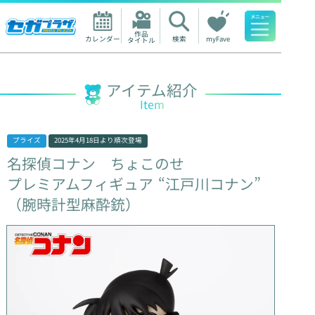
作品

カレンダー
検索
myFave
タイトル
人気ワード
アイテム紹介
Item
プライズ
2025年4月18日
より順次登場
名探偵コナン
ちょこのせ
プレミアムフィギュア
“江戸川コナン”
（腕時計型麻酔銃）