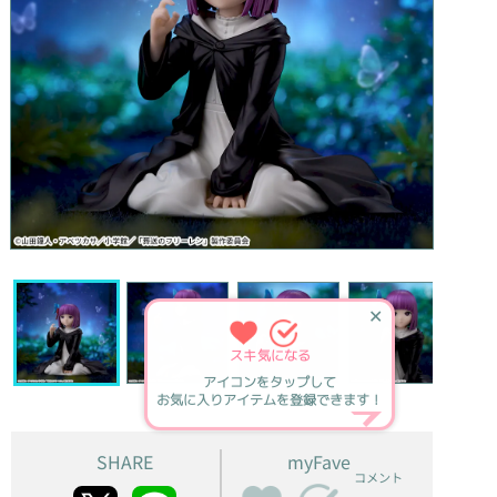
✕
スキ
気になる
アイコンをタップして
お気に入りアイテムを登録できます！
SHARE
myFave
コメント