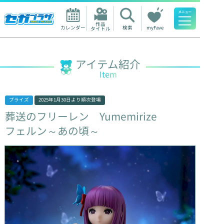
作品

カレンダー
検索
myFave
タイトル
人気ワード
アイテム紹介
Item
プライズ
2025年1月30日
より順次登場
葬送のフリーレン
Yumemirize
フェルン～あの頃～