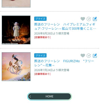
プライズ
葬送のフリーレン　ハイプレミアムフィギ
ュア‐フリーレン‐～鉱山で300年働くことに
なっちゃった～
2026年8月28日
より順次登場
[店舗情報あり]
プライズ
葬送のフリーレン　FIGURIZMα　“フリー
レン”～花舞～
2026年7月24日
より順次登場
[店舗情報あり]
HOME