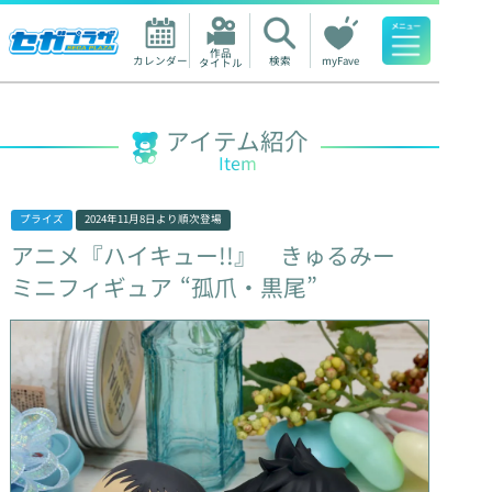
作品

カレンダー
検索
myFave
タイトル
人気ワード
アイテム紹介
Item
プライズ
2024年11月8日
より順次登場
アニメ『ハイキュー!!』
きゅるみー
ミニフィギュア
“孤爪・黒尾”