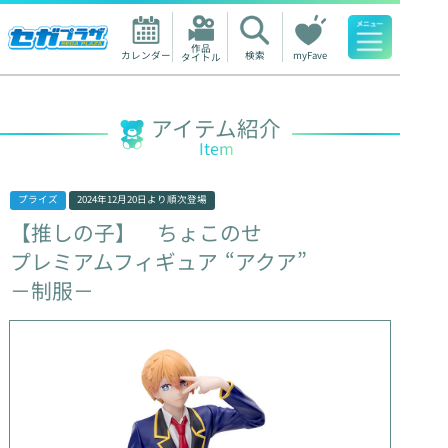
作品

カレンダー
検索
myFave
タイトル
人気ワード
アイテム紹介
Item
プライズ
2024年12月20日
より順次登場
【推しの子】
ちょこのせ
プレミアムフィギュア
“アクア”
－制服－