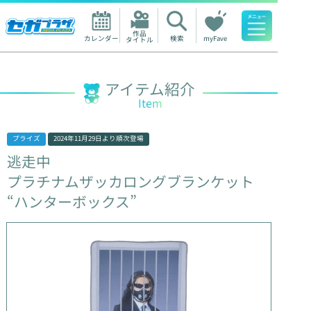
作品

カレンダー
検索
myFave
タイトル
人気ワード
アイテム紹介
Item
プライズ
2024年11月29日
より順次登場
逃走中
プラチナムザッカロングブランケット
“ハンターボックス”