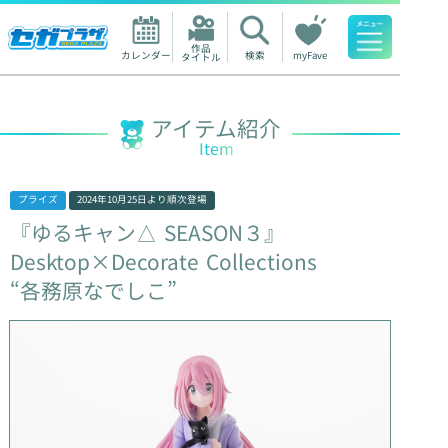
作品

カレンダー
検索
myFave
タイトル
人気ワード
アイテム紹介
Item
プライズ
2024年10月25日
より順次登場
『ゆるキャン△
SEASON３』
Desktop×Decorate
Collections
“各務原なでしこ”