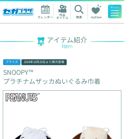
作品

カレンダー
検索
myFave
タイトル
人気ワード
アイテム紹介
Item
プライズ
2024年10月25日
より順次登場
SNOOPY™
プラチナムザッカぬいぐるみ巾着