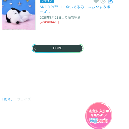
プライズ
SNOOPY™　LLぬいぐるみ　～おやすみポ
ーズ～
2026年8月21日
より順次登場
[店舗情報あり]
HOME
HOME
プライズ