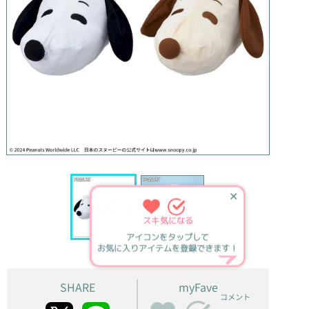
✕
スキ
気になる
アイコンをタップして
お気に入りアイテムを登録できます！
SHARE
myFave
コメント