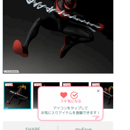
✕
スキ
気になる
アイコンをタップして
お気に入りアイテムを登録できます！
SHARE
myFave