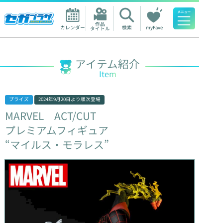
作品

カレンダー
検索
myFave
タイトル
人気ワード
アイテム紹介
Item
プライズ
2024年9月20日
より順次登場
MARVEL
ACT/CUT
プレミアムフィギュア
“マイルス・モラレス”