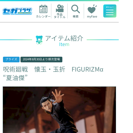
作品

カレンダー
検索
myFave
タイトル
人気ワード
アイテム紹介
Item
プライズ
2024年8月30日
より順次登場
呪術廻戦
懐玉・玉折
FIGURIZMα
“夏油傑”