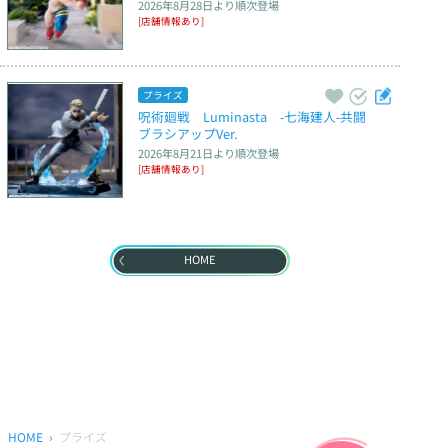
2026年8月28日
より順次登場
[店舗情報あり]
プライズ
呪術廻戦　Luminasta　‐七海建人‐共闘　
ブラシアップVer.
2026年8月21日
より順次登場
[店舗情報あり]
HOME
HOME
プライズ