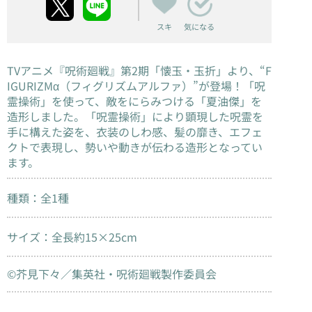
スキ
気になる
TVアニメ『呪術廻戦』第2期「懐玉・玉折」より、“F
IGURIZMα（フィグリズムアルファ）”が登場！「呪
霊操術」を使って、敵をにらみつける「夏油傑」を
造形しました。「呪霊操術」により顕現した呪霊を
手に構えた姿を、衣装のしわ感、髪の靡き、エフェ
クトで表現し、勢いや動きが伝わる造形となってい
ます。
種類：全1種
サイズ：全長約15×25cm
©芥見下々／集英社・呪術廻戦製作委員会