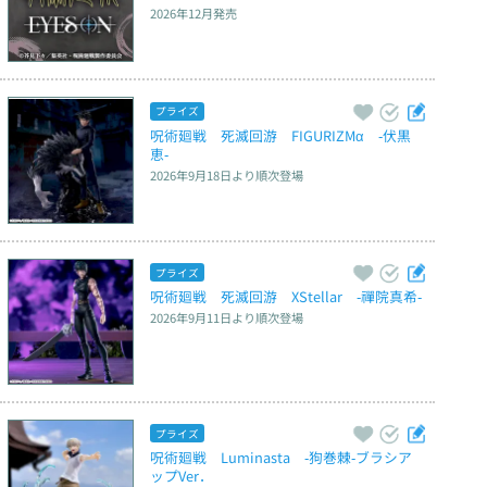
2026年12月
発売
プライズ
呪術廻戦　死滅回游　FIGURIZMα　‐伏黒
恵‐
2026年9月18日
より順次登場
プライズ
呪術廻戦　死滅回游　XStellar　‐禪院真希‐
2026年9月11日
より順次登場
プライズ
呪術廻戦　Luminasta　‐狗巻棘‐ブラシア
ップVer．