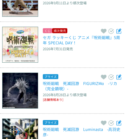
2026年9月11日
より順次登場
くじ
順次発売
セガ ラッキーくじ アニメ『呪術廻戦』5周
年 SPECIAL DAY！
2026年7月31日
発売
プライズ
呪術廻戦　死滅回游　FIGURIZMα　‐リカ
（完全顕現）‐
2026年8月28日
より順次登場
[店舗情報あり]
プライズ
呪術廻戦　死滅回游　Luminasta　‐髙羽史
彦‐