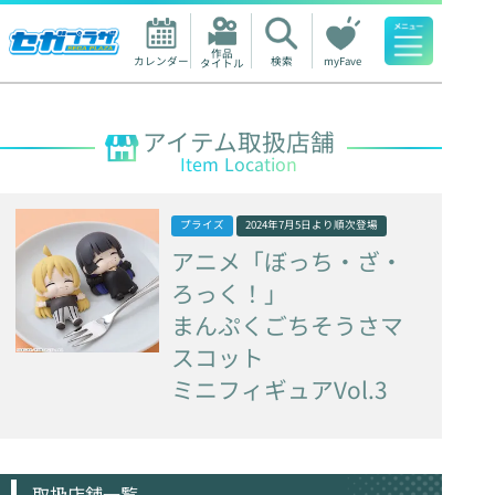
作品

カレンダー
検索
myFave
タイトル
人気ワード
アイテム取扱店舗
Item Location
プライズ
2024年7月5日
より順次登場
アニメ「ぼっち・ざ・
ろっく！」
まんぷくごちそうさマ
スコット
ミニフィギュアVol.3
取扱店舗一覧