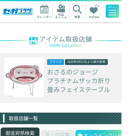
作品

カレンダー
検索
myFave
タイトル
人気ワード
アイテム取扱店舗
Item Location
プライズ
2025年6月27日
より順次登場
おさるのジョージ
プラチナムザッカ折り
畳みフェイステーブル
取扱店舗一覧
都道府県検索
近くの店舗
オンラインクレーン