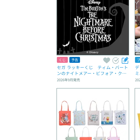
くじ
予告
セガ ラッキーくじ　ティム・バート
デ
ンのナイトメアー・ビフォア・クリ
ミ
スマス
2026年9月
発売
20