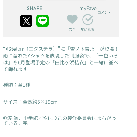
SHARE
myFave
コメント
スキ
気になる
“XStellar（エクステラ）”に「雪ノ下雪乃」が登場！
雨に濡れたYシャツを表現した制服姿で、「一色いろ
は」や6月登場予定の「由比ヶ浜結衣」と一緒に並べ
て飾れます！
種類：全1種
サイズ：全長約5×19cm
©渡 航、小学館／やはりこの製作委員会はまちがっ
ている。完