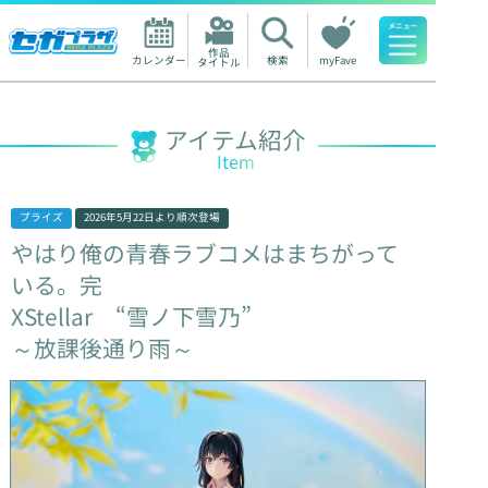
作品

カレンダー
検索
myFave
タイトル
人気ワード
アイテム紹介
Item
プライズ
2026年5月22日
より順次登場
やはり俺の青春ラブコメはまちがって
いる。完
XStellar
“雪ノ下雪乃”
～放課後通り雨～