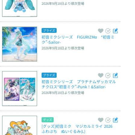
2026年9月18日
より順次登場
プライズ
初音ミクシリーズ　FIGURIZMα　“初音ミ
ク”-Sailor-
2026年9月18日
より順次登場
プライズ
初音ミクシリーズ　プラチナムザッカマル
チクロス“初音ミク”‐Punk！&Sailor‐
2026年9月18日
より順次登場
グッズ
[グッズ]初音ミク　マジカルミライ 2026　
ふわぷち　ぬいぐるみ(L)