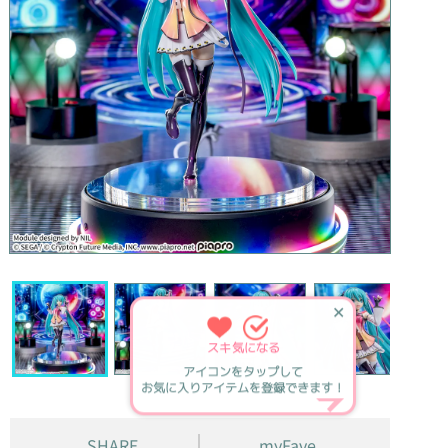
✕
スキ
気になる
アイコンをタップして
お気に入りアイテムを登録できます！
SHARE
myFave