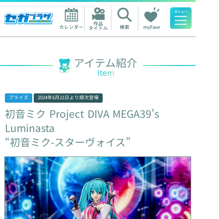
作品

カレンダー
検索
myFave
タイトル
人気ワード
アイテム紹介
Item
プライズ
2024年6月21日
より順次登場
初音ミク
Project
DIVA
MEGA39's
Luminasta
“初音ミク-スターヴォイス”