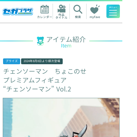
作品

カレンダー
検索
myFave
タイトル
人気ワード
アイテム紹介
Item
プライズ
2024年8月8日
より順次登場
チェンソーマン
ちょこのせ
プレミアムフィギュア
“チェンソーマン”
Vol.2