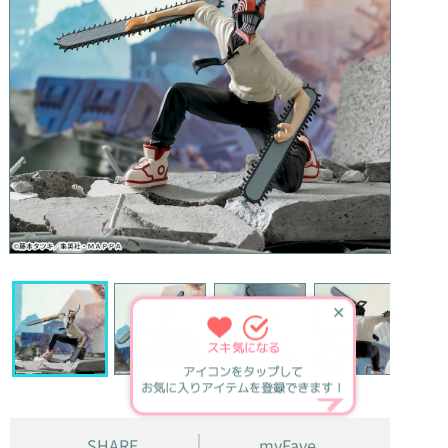
✕
スキ
気になる
アイコンをタップして
お気に入りアイテムを登録できます！
SHARE
myFave