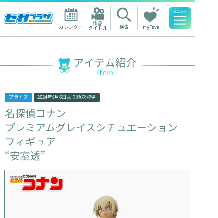
作品

カレンダー
検索
myFave
タイトル
人気ワード
アイテム紹介
Item
プライズ
2024年9月6日
より順次登場
名探偵コナン
プレミアムグレイスシチュエーション
フィギュア
“安室透”