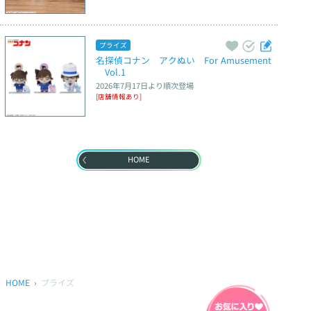
プライズ
名探偵コナン　アクぬい　For Amusement
　Vol.1
2026年7月17日
より順次登場
[店舗情報あり]
HOME
HOME
プライズ