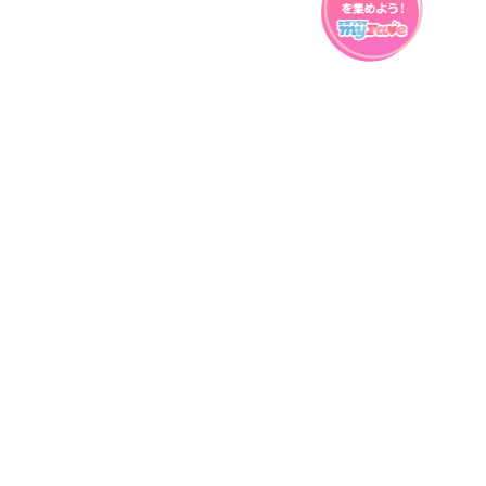
プライバシーポリシー
ウェブアクセシビリティ方針
FAQ
製品に関するお問い合わせ
本サイトは
株式会社セガ フェイブ
が運営しております。
本サイト上で使用されているすべての画像、文章、情報、音声、動画等
は株式会社セガの著作権により保護されております。
掲載の製品は開発中のものがございます。実際の製品とはデザイン、仕
様などが異なる場合がございます。
© SEGA
[権利表記]