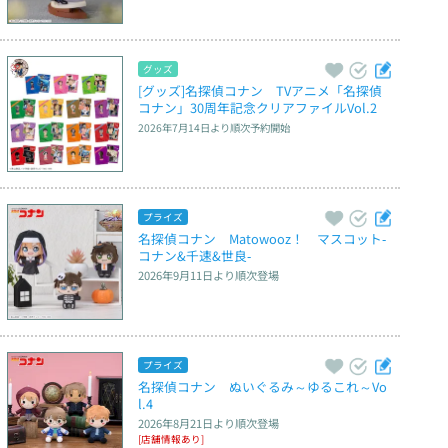
グッズ
[グッズ]名探偵コナン　TVアニメ「名探偵
コナン」30周年記念クリアファイルVol.2
2026年7月14日
より順次予約開始
プライズ
名探偵コナン　Matowooz！　マスコット‐
コナン&千速&世良‐
2026年9月11日
より順次登場
プライズ
名探偵コナン　ぬいぐるみ～ゆるこれ～Vo
l.4
2026年8月21日
より順次登場
[店舗情報あり]