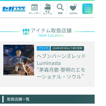
作品

カレンダー
検索
myFave
タイトル
人気ワード
アイテム取扱店舗
Item Location
プライズ
2024年4月19日
より順次登場
ヘブンバーンズレッド
Luminasta
“茅森月歌-黎明のエモ
ーショナル・ソウル”
取扱店舗一覧