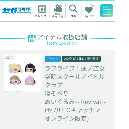
作品

カレンダー
検索
myFave
タイトル
人気ワード
アイテム取扱店舗
Item Location
プライズ
2026年6月5日
より順次登場
ラブライブ！蓮ノ空女
学院スクールアイドル
クラブ
寝そべり
ぬいぐるみ～Revival～
(セガUFOキャッチャー
オンライン限定)