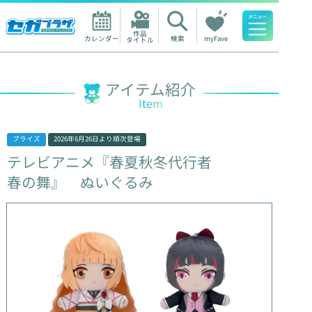
作品

カレンダー
検索
myFave
タイトル
人気ワード
アイテム紹介
Item
プライズ
2026年6月26日
より順次登場
テレビアニメ『春夏秋冬代行者
春の舞』
ぬいぐるみ