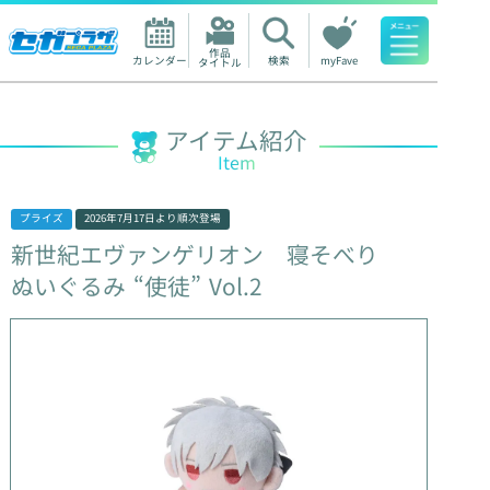
作品

カレンダー
検索
myFave
タイトル
人気ワード
アイテム紹介
Item
プライズ
2026年7月17日
より順次登場
新世紀エヴァンゲリオン
寝そべり
ぬいぐるみ
“使徒”
Vol.2