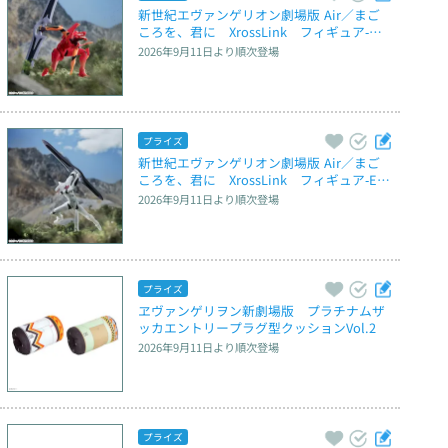
新世紀エヴァンゲリオン劇場版 Air／まご
ころを、君に　XrossLink　フィギュア‐弐
号機‐
2026年9月11日
より順次登場
プライズ
新世紀エヴァンゲリオン劇場版 Air／まご
ころを、君に　XrossLink　フィギュア‐EV
A量産機‐
2026年9月11日
より順次登場
プライズ
ヱヴァンゲリヲン新劇場版　プラチナムザ
ッカエントリープラグ型クッションVol.2
2026年9月11日
より順次登場
プライズ