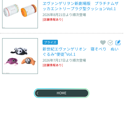
ヱヴァンゲリヲン新劇場版　プラチナムザ
ッカエントリープラグ型クッションVol.1
2026年8月21日
より順次登場
[店舗情報あり]
プライズ
新世紀エヴァンゲリオン　寝そべり　ぬい
ぐるみ“使徒”Vol.1
2026年7月17日
より順次登場
[店舗情報あり]
HOME