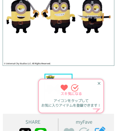
✕
スキ
気になる
アイコンをタップして
お気に入りアイテムを登録できます！
SHARE
myFave