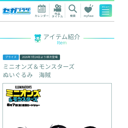
作品

カレンダー
検索
myFave
タイトル
人気ワード
アイテム紹介
Item
プライズ
2026年7月24日
より順次登場
ミニオンズ＆モンスターズ
ぬいぐるみ
海賊