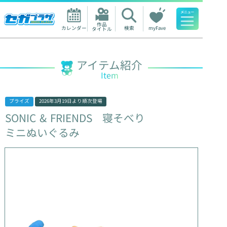
作品

カレンダー
検索
myFave
タイトル
人気ワード
アイテム紹介
Item
プライズ
2026年3月19日
より順次登場
SONIC
&
FRIENDS
寝そべり
ミニぬいぐるみ