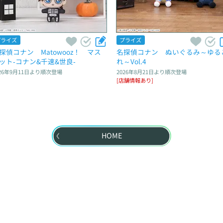
プライズ
プライズ
探偵コナン　Matowooz！　マス
名探偵コナン　ぬいぐるみ～ゆる
ット‐コナン&千速&世良‐
れ～Vol.4
26年9月11日
より順次登場
2026年8月21日
より順次登場
[店舗情報あり]
HOME