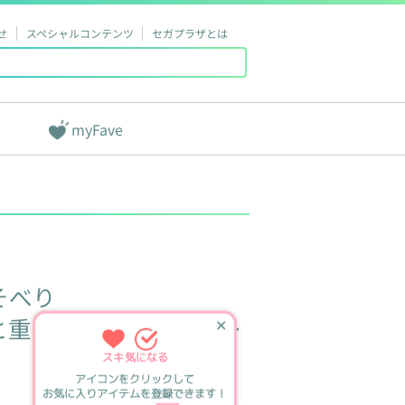
せ
スペシャルコンテンツ
セガプラザとは
myFave
そべり
と重悟の婚活パーティー
✕
スキ
気になる
アイコンをクリックして
お気に入りアイテムを登録できます！