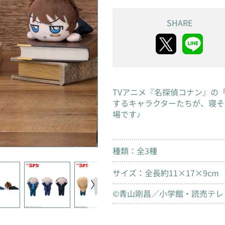
SHARE
TVアニメ『名探偵コナン』の
するキャラクターたちが、寝そ
場です♪
種類：全3種
サイズ：全長約11×17×9cm
©青山剛昌／小学館・読売テレビ・