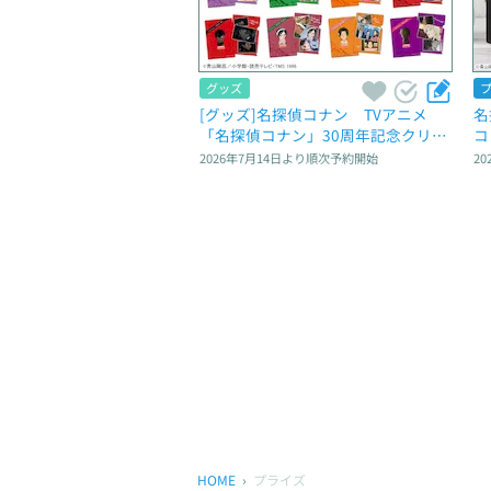
グッズ
[グッズ]名探偵コナン　TVアニメ
名
「名探偵コナン」30周年記念クリア
コ
ファイルVol.2
2026年7月14日
より順次予約開始
20
HOME
プライズ