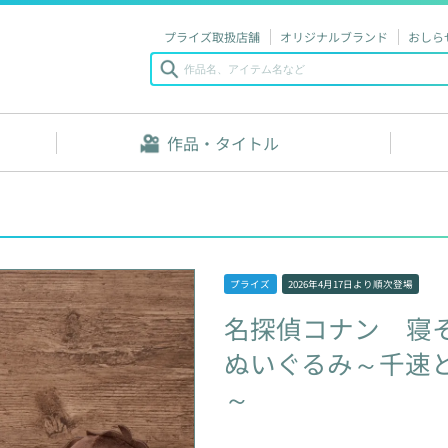
プライズ取扱店舗
オリジナルブランド
おしら
作品・タイトル
プライズ
2026年4月17日
より順次登場
名探偵コナン
寝
ぬいぐるみ～千速
～