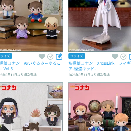
プライズ
プライズ
探偵コナン　ぬいぐるみ～ゆるこ
名探偵コナン　XrossLink　フィ
～Vol.5
ア‐怪盗キッド‐
26年9月11日
より順次登場
2026年9月11日
より順次登場