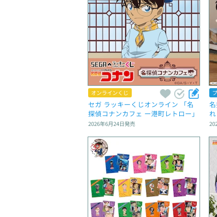
オンラインくじ
セガ ラッキーくじオンライン 「名
名
探偵コナンカフェ ー港町レトロー」
れ
2026年6月24日
発売
20