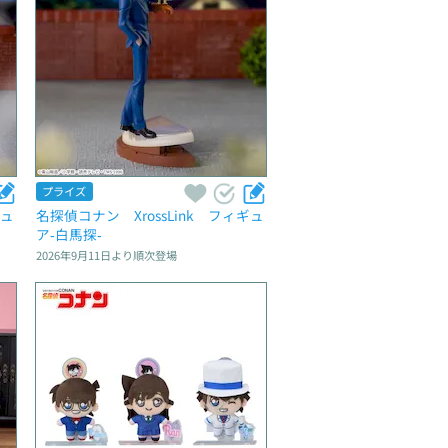
プライズ
ギュ
名探偵コナン　XrossLink　フィギュ
ア‐白馬探‐
2026年9月11日
より順次登場