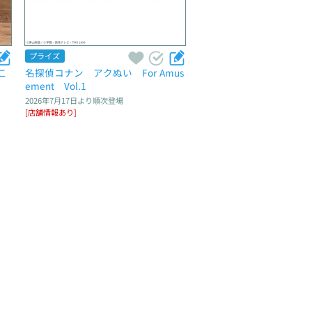
プライズ
こ
名探偵コナン　アクぬい　For Amus
ement　Vol.1
2026年7月17日
より順次登場
[店舗情報あり]